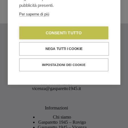
articoli Outlet). NON Cumulabile con altri Codici Promozionali dedicati.
pubblicità presenti.
Per saperne di più
I nostri negozi
CONSENTI TUTTO
Sede di Rovigo
Corso del Popolo, 111
45100 Rovigo – RO
NEGA TUTTI I COOKIE
Tel.
0425.21504
info@gasparetto1945.it
IMPOSTAZIONI DEI COOKIE
Sede di Vicenza
Piazzale Giuseppe Giusti, 6
36100 Vicenza – VI
Tel.
0444.362328
vicenza@gasparetto1945.it
Informazioni
Chi siamo
Gasparetto 1945 – Rovigo
Gasparetto 1945 – Vicenza