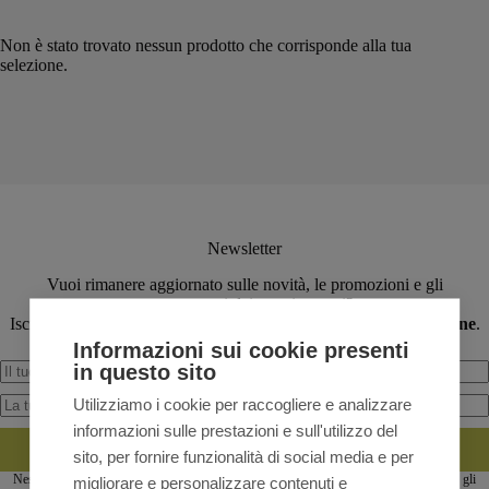
Non è stato trovato nessun prodotto che corrisponde alla tua
selezione.
Newsletter
Vuoi rimanere aggiornato sulle novità, le promozioni e gli
appuntamenti dei nostri negozi?
Iscriviti alla newsletter: per te uno
sconto del 5% sul primo ordine
.
Informazioni sui cookie presenti
in questo sito
Utilizziamo i cookie per raccogliere e analizzare
informazioni sulle prestazioni e sull'utilizzo del
ISCRIVITI
sito, per fornire funzionalità di social media e per
Nessun importo minimo dell'ordine. Valido anche su articoli a prezzo scontato (escluso gli
migliorare e personalizzare contenuti e