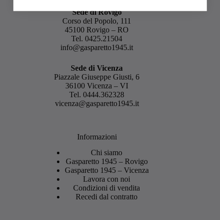
Sede di Rovigo
Corso del Popolo, 111
45100 Rovigo – RO
Tel.
0425.21504
info@gasparetto1945.it
Sede di Vicenza
Piazzale Giuseppe Giusti, 6
36100 Vicenza – VI
Tel.
0444.362328
vicenza@gasparetto1945.it
Informazioni
Chi siamo
Gasparetto 1945 – Rovigo
Gasparetto 1945 – Vicenza
Lavora con noi
Condizioni di vendita
Recedi dal contratto