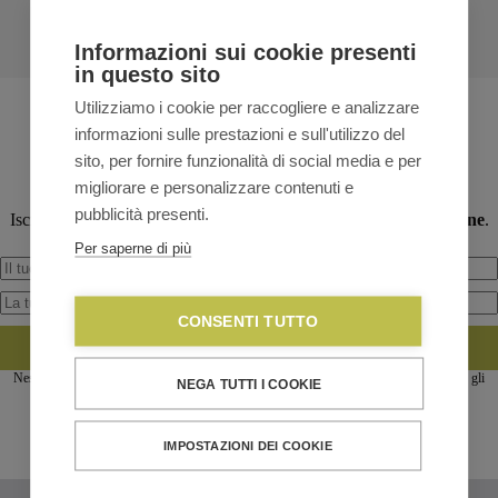
Informazioni sui cookie presenti
in questo sito
Utilizziamo i cookie per raccogliere e analizzare
informazioni sulle prestazioni e sull'utilizzo del
Newsletter
sito, per fornire funzionalità di social media e per
Vuoi rimanere aggiornato sulle novità, le promozioni e gli
migliorare e personalizzare contenuti e
appuntamenti dei nostri negozi?
pubblicità presenti.
Iscriviti alla newsletter: per te uno
sconto del 5% sul primo ordine
.
Per saperne di più
CONSENTI TUTTO
ISCRIVITI
Nessun importo minimo dell'ordine. Valido anche su articoli a prezzo scontato (escluso gli
NEGA TUTTI I COOKIE
articoli Outlet). NON Cumulabile con altri Codici Promozionali dedicati.
IMPOSTAZIONI DEI COOKIE
I nostri negozi