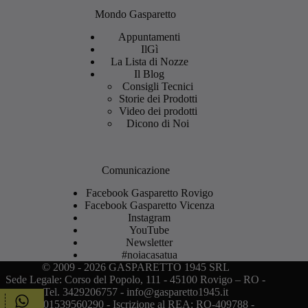
Mondo Gasparetto
Appuntamenti
IlGì
La Lista di Nozze
Il Blog
Consigli Tecnici
Storie dei Prodotti
Video dei prodotti
Dicono di Noi
Comunicazione
Facebook Gasparetto Rovigo
Facebook Gasparetto Vicenza
Instagram
YouTube
Newsletter
#noiacasatua
© 2009 - 2026 GASPARETTO 1945 SRL
Sede Legale: Corso del Popolo, 111 - 45100 Rovigo – RO -
Tel. 3429206757 - info@gasparetto1945.it
P.I. IT01539560290 - Iscrizione al REA: RO-409788 -