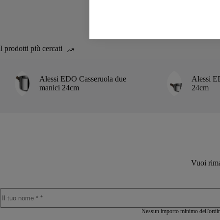
I prodotti più cercati
Alessi EDO Casseruola due
Alessi E
manici 24cm
24cm
Vuoi rima
Nessun importo minimo dell'ordine