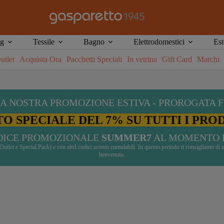
etti speciali
: abbinamenti esclusivi al miglior prezzo online
ng
Tessile
Bagno
Elettrodomestici
Est
utlet
Acquista Ora
Pacchetti Speciali
In vetrina
Gift Card
Marchi
A NOSTRA PROMOZIONE ESTIVA - PROROGATA F
O SPECIALE DEL 7% SU TUTTI I PRO
ODICE PROMOZIONALE
SUMMER7
AL MOMENTO 
ti Outlet e Special Pack) e con altrI codici sconto cumulabili. In questo periodo ti consigliamo 
benvenuto.