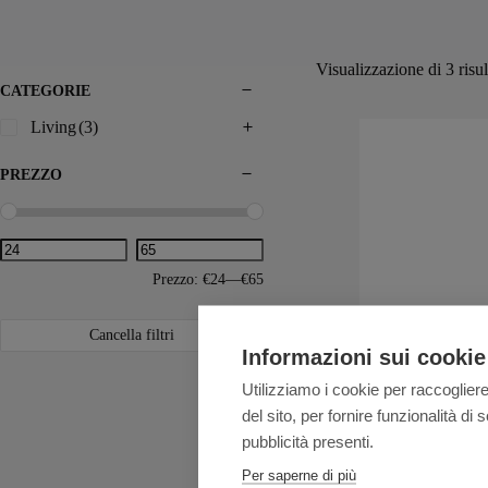
Visualizzazione di 3 risul
CATEGORIE
Living
(3)
PREZZO
Prezzo:
€24
—
€65
Cancella filtri
Informazioni sui cookie
Utilizziamo i cookie per raccogliere
del sito, per fornire funzionalità d
Lamart Mela vetro 
pubblicità presenti.
Per saperne di più
€
24,70
-
€
64,70