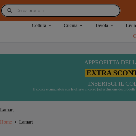
Salta
ioni GRATIS da € 49
|
Risparmia acquistando i nostri pacch
alcune zone escluse
Ricerca
al
prodotti
contenuto
Cottura
Cucina
Tavola
Livi
O
APPROFITTA DELL
EXTRA SCONT
INSERISCI IL C
Il codice è cumulabile con le offerte in corso (ad esclusione dei prodot
Lamart
Home
Lamart