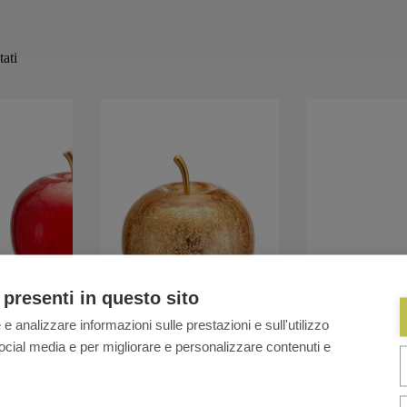
tati
 presenti in questo sito
 e analizzare informazioni sulle prestazioni e sull'utilizzo
i social media e per migliorare e personalizzare contenuti e
led – rosso
Lamart Mela vetro led – oro
Lamart Mela vetr
Fascia
Fascia
€
24,70
-
€
64,70
€
24,70
-
€
64,7