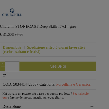
Churchill STONECAST Deep Skillet 57cl – grey
€
31,60
€
37,20
Il
Il
prezzo
prezzo
originale
attuale
Disponibile
|
Spedizione entro 5 giorni lavorativi
era:
è:
(esclusi sabato e festivi)
€37,20.
€31,60.
Churchill
AGGIUNGI
STONECAST
Deep
Skillet
57cl
-
COD:
5034414423587
Categoria:
Porcellana e Ceramica
grey
quantità
Hai trovato un prezzo più basso per questo prodotto?
Segnalacelo
qui
e faremo del nostro meglio per eguagliarlo.
Descrizione