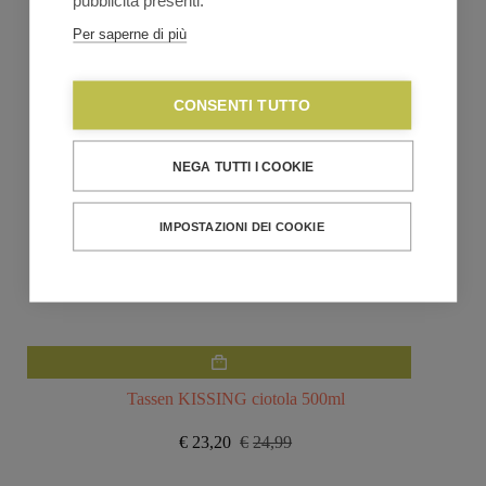
pubblicità presenti.
Per saperne di più
CONSENTI TUTTO
NEGA TUTTI I COOKIE
IMPOSTAZIONI DEI COOKIE
Tassen KISSING ciotola 500ml
€
23,20
€
24,99
Il
Il
prezzo
prezzo