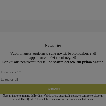
originale
attuale
scelte
era:
è:
nella
€266,00.
€212,80.
pagina
del
prodotto
Newsletter
Vuoi rimanere aggiornato sulle novità, le promozioni e gli
appuntamenti dei nostri negozi?
Iscriviti alla newsletter: per te uno
sconto del 5% sul primo ordine
.
ISCRIVITI
Nessun importo minimo dell'ordine. Valido anche su articoli a prezzo scontato (escluso gli
articoli Outlet). NON Cumulabile con altri Codici Promozionali dedicati.