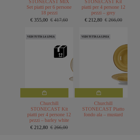
STONECAST MIX
STONECAST Kit
Set piatti per 6 persone
piatti per 4 persone 12
18 pezzi
pezzi – grey
€
355,00
€
417,60
€
212,80
€
266,00
Il
Il
Il
Il
prezzo
prezzo
prezzo
prezzo
originale
attuale
originale
attuale
VEDI TUTTA LA LINEA
VEDI TUTTA LA LINEA
era:
è:
era:
è:
€417,60.
€355,00.
€266,00.
€212,80.
Questo
prodotto
ha
Churchill
Churchill
più
STONECAST Kit
STONECAST Piatto
varianti.
piatti per 4 persone 12
fondo ala – mustard
Le
pezzi – barley white
opzioni
€
212,80
€
266,00
Il
Il
possono
prezzo
prezzo
essere