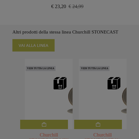
€
23,20
€
24,99
Il
Il
prezzo
prezzo
originale
attuale
era:
è:
€24,99.
€23,20.
Altri prodotti della stessa linea Churchill STONECAST
VAI ALLA LINEA
VEDI TUTTA LA LINEA
VEDI TUTTA LA LINEA
Churchill
Churchill