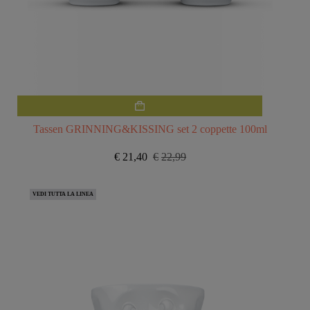
Tassen GRINNING&KISSING set 2 coppette 100ml
€
21,40
€
22,99
Il
Il
prezzo
prezzo
originale
attuale
VEDI TUTTA LA LINEA
era:
è:
€22,99.
€21,40.