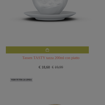
Tassen TASTY tazza 200ml con piatto
€
18,60
€
19,99
Il
Il
prezzo
prezzo
originale
attuale
VEDI TUTTA LA LINEA
era:
è:
€19,99.
€18,60.