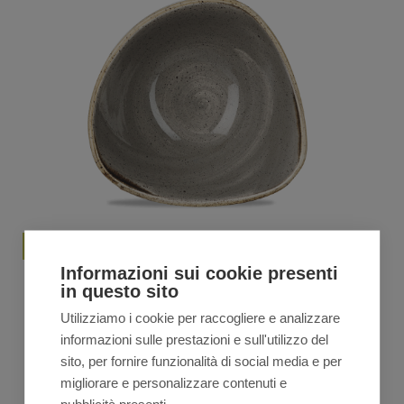
Informazioni sui cookie presenti
Churchill STONECAST Coppetta triangolare 15,3cm –
in questo sito
grey
€
20,00
€
23,50
Utilizziamo i cookie per raccogliere e analizzare
Il
Il
prezzo
prezzo
informazioni sulle prestazioni e sull'utilizzo del
originale
attuale
sito, per fornire funzionalità di social media e per
VEDI TUTTA LA LINEA
era:
è:
migliorare e personalizzare contenuti e
€23,50.
€20,00.