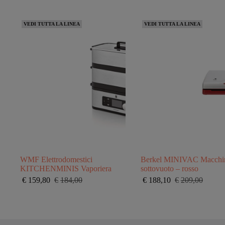
VEDI TUTTA LA LINEA
VEDI TUTTA LA LINEA
WMF Elettrodomestici
Berkel MINIVAC Macchin
KITCHENMINIS Vaporiera
sottovuoto – rosso
€
159,80
€
184,00
€
188,10
€
209,00
Il
Il
Il
Il
prezzo
prezzo
prezzo
prezzo
originale
attuale
originale
attuale
era:
è:
era:
è:
€184,00.
€159,80.
€209,00.
€188,10.