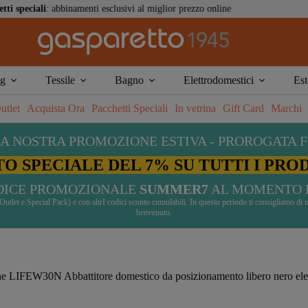
abbinamenti esclusivi al miglior prezzo online
libero nero elegance inox
ng
Tessile
Bagno
Elettrodomestici
Est
bire ritardi a causa delle ferie estive
utlet
Acquista Ora
Pacchetti Speciali
In vetrina
Gift Card
Marchi
A NOSTRA PROMOZIONE ESTIVA - PROROGATA F
O SPECIALE DEL 7% SU TUTTI I PRO
ODICE PROMOZIONALE
SUMMER7
AL MOMENTO 
ti Outlet e Special Pack) e con altrI codici sconto cumulabili. In questo periodo ti consigliamo 
benvenuto.
ne LIFEW30N Abbattitore domestico da posizionamento libero nero el