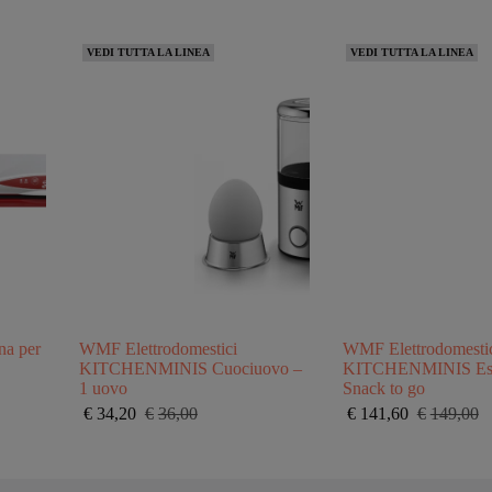
VEDI TUTTA LA LINEA
VEDI TUTTA LA LINEA
a per
WMF Elettrodomestici
WMF Elettrodomesti
KITCHENMINIS Cuociuovo –
KITCHENMINIS Ess
1 uovo
Snack to go
€
34,20
€
36,00
€
141,60
€
149,00
Il
Il
Il
Il
prezzo
prezzo
prezzo
prezzo
originale
attuale
originale
attuale
era:
è:
era:
è: