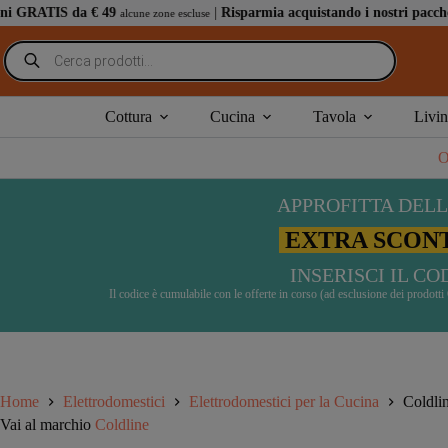
Salta
a € 49
|
Risparmia acquistando i nostri pacchetti speciali
: 
alcune zone escluse
al
contenuto
Ricerca
prodotti
Coldline LIFEW30N Abbattitore domestico da posizionamento 
€
1.880,00
paga fino a
24 rate
,
scopri di più
Cottura
Cucina
Tavola
Livi
La spedizione al momento stimata in 25/30 giorni potrebbe su
O
APPROFITTA DELL
EXTRA SCONT
INSERISCI IL C
Il codice è cumulabile con le offerte in corso (ad esclusione dei prodot
Home
Elettrodomestici
Elettrodomestici per la Cucina
Coldli
Vai al marchio
Coldline