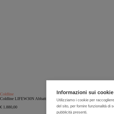
Informazioni sui cookie
Coldline
Coldline LIFEW30N Abbattitore domestico da posizionamento libero n
Utilizziamo i cookie per raccogliere
del sito, per fornire funzionalità d
€
1.880,00
pubblicità presenti.