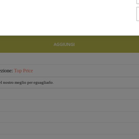
tardi a causa delle ferie estive
AGGIUNGI
ezione:
Top Price
l nostro meglio per eguagliarlo.