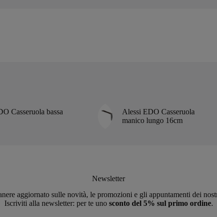
€36,00.
€34,20.
€149,00.
€141,60.
DO Casseruola bassa
Alessi EDO Casseruola
manico lungo 16cm
Newsletter
nere aggiornato sulle novità, le promozioni e gli appuntamenti dei nost
Iscriviti alla newsletter: per te uno
sconto del 5% sul primo ordine
.