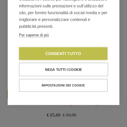
informazioni sulle prestazioni e sull'utilizzo del
sito, per fornire funzionalità di social media e per
migliorare e personalizzare contenuti e
pubblicità presenti.
Per saperne di più
CONSENTI TUTTO
NEGA TUTTI I COOKIE
IMPOSTAZIONI DEI COOKIE
Secrid MINIWALLET Portafoglio – matte nightblue
€
65,60
€
69,00
Il
Il
prezzo
prezzo