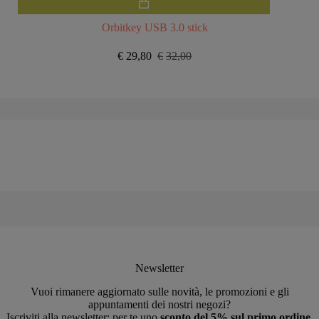
prodotto
ha
Orbitkey USB 3.0 stick
più
varianti.
€
29,80
€
32,00
Il
Il
Le
prezzo
prezzo
opzioni
originale
attuale
possono
era:
è:
essere
€32,00.
€29,80.
scelte
nella
pagina
del
prodotto
Newsletter
Vuoi rimanere aggiornato sulle novità, le promozioni e gli
appuntamenti dei nostri negozi?
Iscriviti alla newsletter: per te uno
sconto del 5% sul primo ordine
.