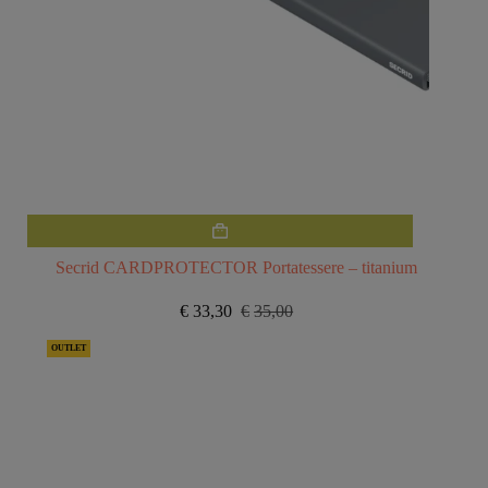
Secrid CARDPROTECTOR Portatessere – titanium
€
33,30
€
35,00
Il
Il
prezzo
prezzo
OUTLET
originale
attuale
era:
è:
€35,00.
€33,30.