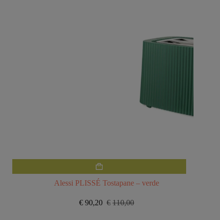
Alessi PLISSÉ Tostapane – verde
€
90,20
€
110,00
Il
Il
prezzo
prezzo