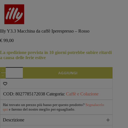
Illy Y3.3 Macchina da caffè Iperespresso – Rosso
€
99,00
La spedizione prevista in 10 giorni potrebbe subire ritardi
a causa delle ferie estive
Illy
AGGIUNGI
Y3.3
Macchina
da
caffè
Iperespresso
COD:
8027785172038
Categoria:
Caffè e Colazione
-
Rosso
Hai trovato un prezzo più basso per questo prodotto?
Segnalacelo
quantità
qui
e faremo del nostro meglio per eguagliarlo.
Descrizione