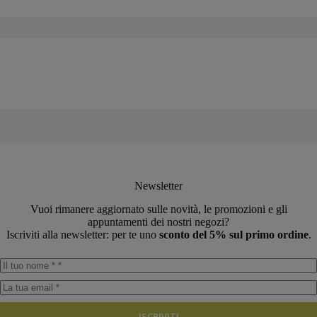
originale
attuale
era:
è:
€110,00.
€90,20.
Newsletter
Vuoi rimanere aggiornato sulle novità, le promozioni e gli
appuntamenti dei nostri negozi?
Iscriviti alla newsletter: per te uno
sconto del 5% sul primo ordine
.
ISCRIVITI