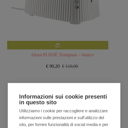
Alessi PLISSÉ Tostapane – bianco
€
90,20
€
110,00
Il
Il
prezzo
prezzo
originale
attuale
era:
è:
€110,00.
€90,20.
Informazioni sui cookie presenti
in questo sito
Utilizziamo i cookie per raccogliere e analizzare
informazioni sulle prestazioni e sull'utilizzo del
sito, per fornire funzionalità di social media e per