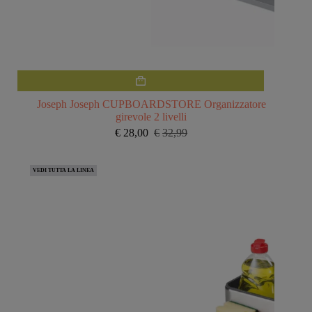
Joseph Joseph CUPBOARDSTORE Organizzatore
girevole 2 livelli
€
28,00
€
32,99
Il
Il
prezzo
prezzo
originale
attuale
VEDI TUTTA LA LINEA
era:
è:
€32,99.
€28,00.