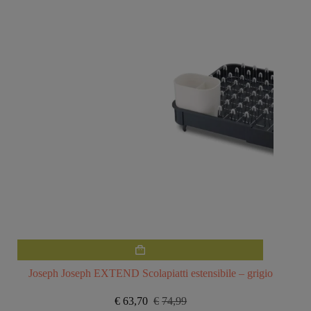
€14,99.
€12,70.
Joseph Joseph EXTEND Scolapiatti estensibile – grigio
€
63,70
€
74,99
Il
Il