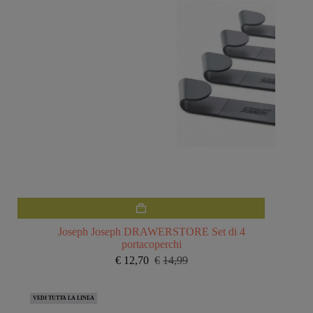
Joseph Joseph DRAWERSTORE Set di 4
portacoperchi
€
12,70
€
14,99
Il
Il
prezzo
prezzo
originale
attuale
VEDI TUTTA LA LINEA
era:
è: