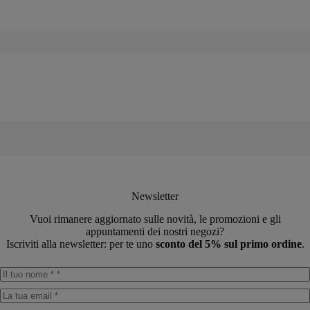
prezzo
prezzo
originale
attuale
era:
è:
€74,99.
€63,70.
Newsletter
Vuoi rimanere aggiornato sulle novità, le promozioni e gli
appuntamenti dei nostri negozi?
Iscriviti alla newsletter: per te uno
sconto del 5% sul primo ordine
.