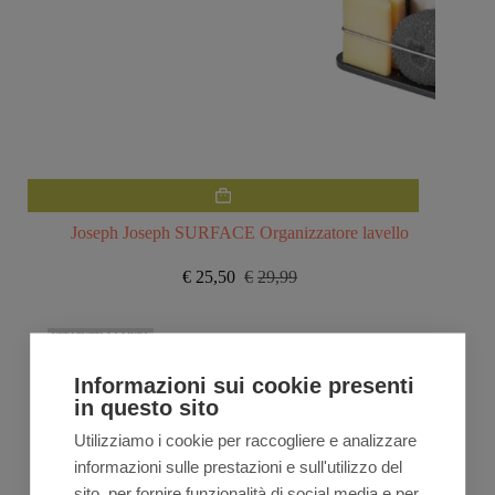
Joseph Joseph SURFACE Organizzatore lavello
€
25,50
€
29,99
Il
Il
prezzo
prezzo
originale
attuale
VEDI TUTTA LA LINEA
era:
è:
€29,99.
€25,50.
Informazioni sui cookie presenti
in questo sito
Utilizziamo i cookie per raccogliere e analizzare
informazioni sulle prestazioni e sull'utilizzo del
sito, per fornire funzionalità di social media e per