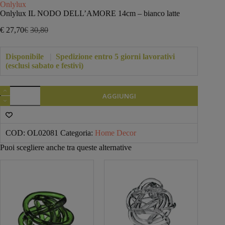
Onlylux
Onlylux IL NODO DELL’AMORE 14cm – bianco latte
€
27,70
€
30,80
Il
Il
prezzo
prezzo
originale
attuale
Disponibile
|
Spedizione entro 5 giorni lavorativi
era:
è:
(esclusi sabato e festivi)
€30,80.
€27,70.
Onlylux
AGGIUNGI
IL
NODO
DELL'AMORE
14cm
-
COD:
OL02081
Categoria:
Home Decor
bianco
Puoi scegliere anche tra queste alternative
latte
quantità