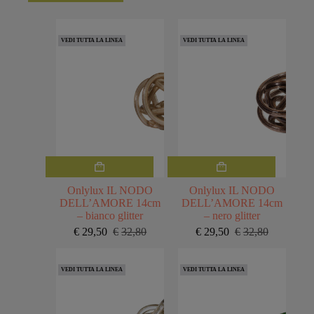
VEDI TUTTA LA LINEA
VEDI TUTTA LA LINEA
Onlylux IL NODO
Onlylux IL NODO
DELL’AMORE 14cm
DELL’AMORE 14cm
– bianco glitter
– nero glitter
€
29,50
€
32,80
€
29,50
€
32,80
Il
Il
Il
Il
prezzo
prezzo
prezzo
prezzo
originale
attuale
originale
attuale
VEDI TUTTA LA LINEA
VEDI TUTTA LA LINEA
era:
è:
era:
è:
€32,80.
€29,50.
€32,80.
€29,50.