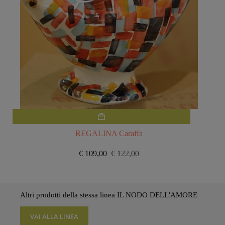
REGALINA Caraffa
€
109,00
€
122,00
Il
Il
prezzo
prezzo
originale
attuale
era:
è:
€122,00.
€109,00.
Altri prodotti della stessa linea IL NODO DELL'AMORE
VAI ALLA LINEA