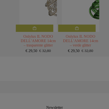
Onlylux IL NODO
Onlylux IL NODO
DELL’AMORE 14cm
DELL’AMORE 14cm
– trasparente glitter
– verde glitter
€
29,50
€
32,80
€
29,50
€
32,80
Il
Il
Il
Il
prezzo
prezzo
prezzo
prezzo
originale
attuale
originale
attuale
era:
è:
era:
è:
€32,80.
€29,50.
€32,80.
€29,50.
Newsletter