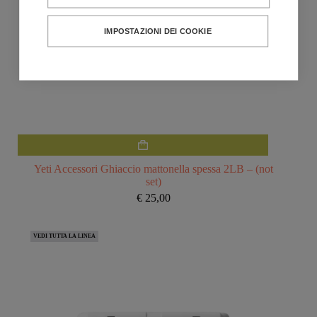
IMPOSTAZIONI DEI COOKIE
Yeti Accessori Ghiaccio mattonella spessa 2LB – (not
set)
€
25,00
VEDI TUTTA LA LINEA