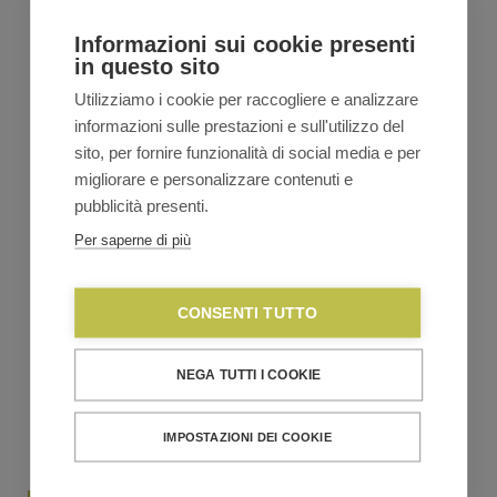
€
41,90
€
45,10
Il
Il
Informazioni sui cookie presenti
prezzo
prezzo
in questo sito
originale
attuale
VEDI TUTTA LA LINEA
era:
è:
Utilizziamo i cookie per raccogliere e analizzare
€45,10.
€41,90.
informazioni sulle prestazioni e sull'utilizzo del
sito, per fornire funzionalità di social media e per
migliorare e personalizzare contenuti e
pubblicità presenti.
Per saperne di più
CONSENTI TUTTO
NEGA TUTTI I COOKIE
IMPOSTAZIONI DEI COOKIE