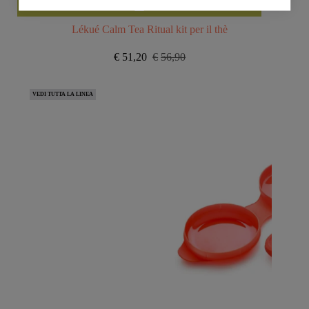
Lékué Calm Tea Ritual kit per il thè
€
51,20
€
56,90
Il
Il
prezzo
prezzo
originale
attuale
VEDI TUTTA LA LINEA
era:
è:
€56,90.
€51,20.