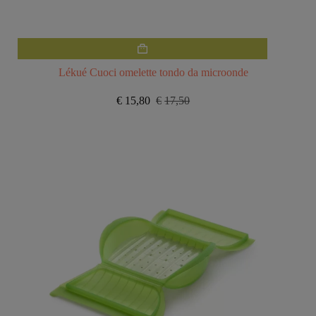
Lékué Cuoci omelette tondo da microonde
€
15,80
€
17,50
Il
Il
prezzo
prezzo
originale
attuale
era:
è:
€17,50.
€15,80.