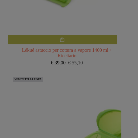
Lékué astuccio per cottura a vapore 1400 ml +
Ricettario
€
39,00
€
55,10
Il
Il
prezzo
prezzo
originale
attuale
VEDI TUTTA LA LINEA
era:
è:
€55,10.
€39,00.