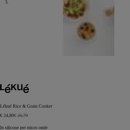
Lékué Rice & Grain Cooker
€
24,80
€
26,70
Il
Il
prezzo
prezzo
In silicone per micro onde
originale
attuale