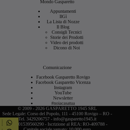
Mondo Gasparetto
Appuntamenti
IlGì
La Lista di Nozze
Il Blog
Consigli Tecnici
Storie dei Prodotti
Video dei prodotti
Dicono di Noi
Comunicazione
Facebook Gasparetto Rovigo
Facebook Gasparetto Vicenza
Instagram
YouTube
Newsletter
#noiacasatua
© 2009 - 2026 GASPARETTO 1945 SRL
Sede Legale: Corso del Popolo, 111 - 45100 Rovigo – RO -
Tel. 3429206757 - info@gasparetto1945.it
P.I. IT01539560290 - Iscrizione al REA: RO-409788 -
Capitale sociale versato: 10.000 euro