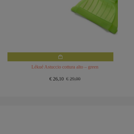
Lékué Astuccio cottura alto – green
€
26,10
€
29,00
Il
Il
prezzo
prezzo
originale
attuale
era:
è:
€29,00.
€26,10.