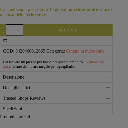
era:
è:
€26,70.
€24,80.
La spedizione prevista in 10 giorni potrebbe subire ritardi
a causa delle ferie estive
Lékué
AGGIUNGI
Rice
&
Grain
Cooker
quantità
COD:
8420460012665
Categoria:
Cottura in microonde
Hai trovato un prezzo più basso per questo prodotto?
Segnalacelo
qui
e faremo del nostro meglio per eguagliarlo.
Descrizione
Dettagli tecnici
Trusted Shops Reviews
Spedizioni
Prodotti correlati