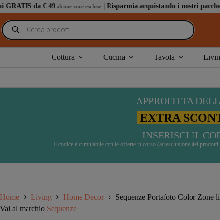
Salta
€ 49
|
Risparmia acquistando i nostri pacchetti speciali
: ab
alcune zone escluse
al
contenuto
Ricerca
prodotti
Cottura
Cucina
Tavola
Livi
APPROFITTA DELL
EXTRA SCONT
INSERISCI IL C
Il codice è cumulabile con le offerte in corso (ad esclusione dei prodot
Home
Living
Home Decor
Sequenze Portafoto Color Zone li
Vai al marchio
Sequenze