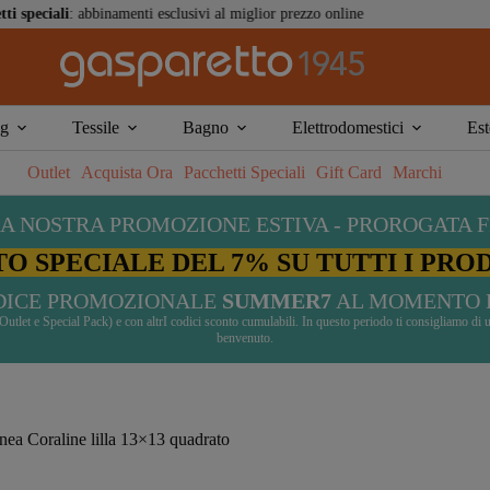
binamenti esclusivi al miglior prezzo online
ng
Tessile
Bagno
Elettrodomestici
Est
Outlet
Acquista Ora
Pacchetti Speciali
Gift Card
Marchi
A NOSTRA PROMOZIONE ESTIVA - PROROGATA F
O SPECIALE DEL 7% SU TUTTI I PRO
ODICE PROMOZIONALE
SUMMER7
AL MOMENTO 
ti Outlet e Special Pack) e con altrI codici sconto cumulabili. In questo periodo ti consigliamo 
benvenuto.
nea Coraline lilla 13×13 quadrato