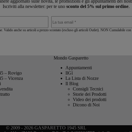
nere aggiornato sulle novità, le promozioni e gli appuntamenti dei nost
Iscriviti alla newsletter: per te uno
sconto del 5% sul primo ordine
.
. Valido anche su articoli a prezzo scontato (escluso gli articoli Outlet). NON Cumulabile con a
Mondo Gasparetto
Appuntamenti
45 – Rovigo
IlGì
45 – Vicenza
La Lista di Nozze
i
Il Blog
vendita
Consigli Tecnici
tratto
Storie dei Prodotti
Video dei prodotti
Dicono di Noi
© 2009 - 2026 GASPARETTO 1945 SRL