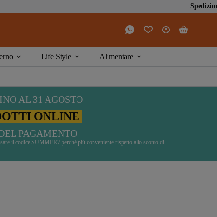
Spedizioni GRATIS da 
Carrello
erno
Life Style
Alimentare
INO AL 31 AGOSTO
DOTTI ONLINE
DEL PAGAMENTO
di usare il codice SUMMER7 perché più conveniente rispetto allo sconto di