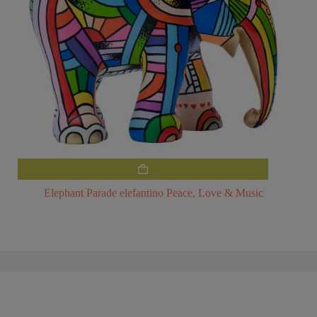
Questo
prodotto
ha
Elephant Parade elefantino Peace, Love & Music
più
varianti.
Le
opzioni
possono
essere
scelte
nella
pagina
del