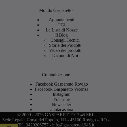
Mondo Gasparetto
Appuntamenti
IlGì
La Lista di Nozze
Il Blog
Consigli Tecnici
Storie dei Prodotti
Video dei prodotti
Dicono di Noi
Comunicazione
Facebook Gasparetto Rovigo
Facebook Gasparetto Vicenza
Instagram
YouTube
Newsletter
#noiacasatua
© 2009 - 2026 GASPARETTO 1945 SRL
Sede Legale: Corso del Popolo, 111 - 45100 Rovigo – RO -
Tel. 3429206757 - info@gasparetto1945.it