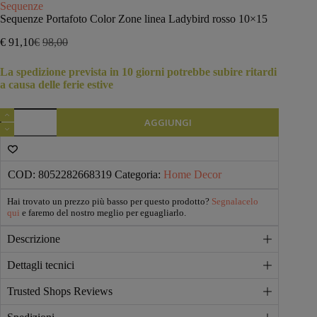
Sequenze
Sequenze Portafoto Color Zone linea Ladybird rosso 10×15
€
91,10
€
98,00
Il
Il
prezzo
prezzo
La spedizione prevista in 10 giorni potrebbe subire ritardi
originale
attuale
a causa delle ferie estive
era:
è:
€98,00.
€91,10.
Sequenze
AGGIUNGI
Portafoto
Color
Zone
linea
Ladybird
COD:
8052282668319
Categoria:
Home Decor
rosso
10x15
Hai trovato un prezzo più basso per questo prodotto?
Segnalacelo
quantità
qui
e faremo del nostro meglio per eguagliarlo.
Descrizione
Dettagli tecnici
Trusted Shops Reviews