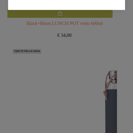
Black+Blum LUNCH POT vetro 600ml
€
34,00
VEDI TUTTA LA LINEA