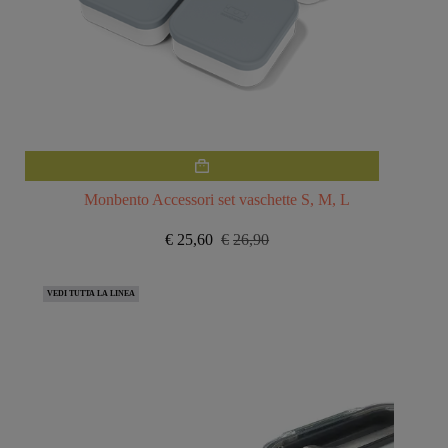
Monbento Accessori set vaschette S, M, L
€
25,60
€
26,90
Il
Il
prezzo
prezzo
originale
attuale
VEDI TUTTA LA LINEA
era:
è:
€26,90.
€25,60.