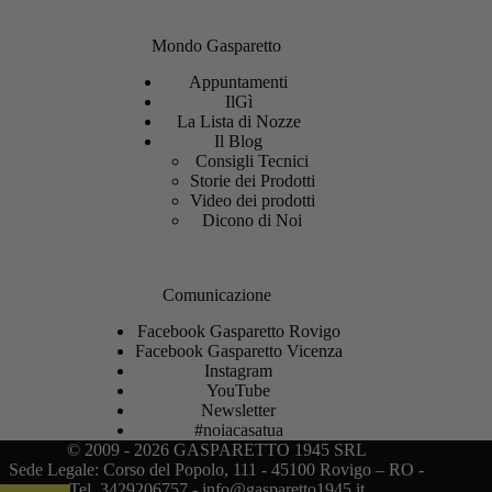
Mondo Gasparetto
Appuntamenti
IlGì
La Lista di Nozze
Il Blog
Consigli Tecnici
Storie dei Prodotti
Video dei prodotti
Dicono di Noi
Comunicazione
Facebook Gasparetto Rovigo
Facebook Gasparetto Vicenza
Instagram
YouTube
Newsletter
#noiacasatua
© 2009 - 2026 GASPARETTO 1945 SRL
Sede Legale: Corso del Popolo, 111 - 45100 Rovigo – RO -
Tel. 3429206757 - info@gasparetto1945.it