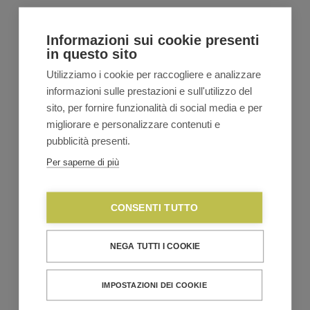
Guzzini Store&Go Set Lunch Box con Posate da
viaggio – Rosso
Informazioni sui cookie presenti
€
24,70
€
29,00
Il
Il
in questo sito
prezzo
prezzo
originale
attuale
Utilizziamo i cookie per raccogliere e analizzare
VEDI TUTTA LA LINEA
era:
è:
informazioni sulle prestazioni e sull'utilizzo del
€29,00.
€24,70.
sito, per fornire funzionalità di social media e per
migliorare e personalizzare contenuti e
pubblicità presenti.
Per saperne di più
CONSENTI TUTTO
NEGA TUTTI I COOKIE
IMPOSTAZIONI DEI COOKIE