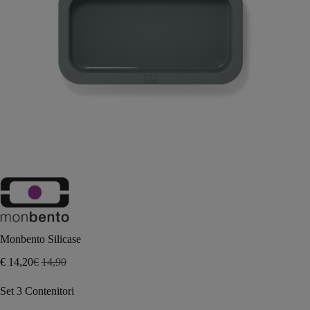
Monbento Silicase
€
14,20
€
14,90
Il
Il
prezzo
prezzo
Set 3 Contenitori
originale
attuale
era:
è: