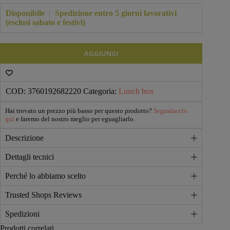
€14,90.
€14,20.
Disponibile
|
Spedizione entro 5 giorni lavorativi
(esclusi sabato e festivi)
AGGIUNGI
COD:
3760192682220
Categoria:
Lunch box
Hai trovato un prezzo più basso per questo prodotto?
Segnalacelo
qui
e faremo del nostro meglio per eguagliarlo.
Descrizione
Dettagli tecnici
Perché lo abbiamo scelto
Trusted Shops Reviews
Spedizioni
Prodotti correlati