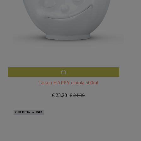
Tassen HAPPY ciotola 500ml
€
23,20
€
24,99
Il
Il
prezzo
prezzo
originale
attuale
VEDI TUTTA LA LINEA
era:
è:
€24,99.
€23,20.