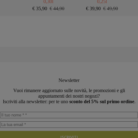
0,30l
0,25l
€
35,90
€
44,90
€
39,90
€
49,90
Il
Il
Il
Il
prezzo
prezzo
prezzo
prezzo
originale
attuale
originale
attuale
era:
è:
era:
è:
€44,90.
€35,90.
€49,90.
€39,90.
Newsletter
Vuoi rimanere aggiornato sulle novità, le promozioni e gli
appuntamenti dei nostri negozi?
Iscriviti alla newsletter: per te uno
sconto del 5% sul primo ordine
.
ISCRIVITI