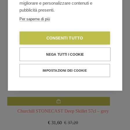
migliorare e personalizzare contenuti e
pubblicità presenti.
Per saperne di più
CONSENTI TUTTO
NEGA TUTTI I COOKIE
IMPOSTAZIONI DEI COOKIE
Churchill STONECAST Deep Skillet 57cl – grey
€
31,60
€
37,20
Il
Il