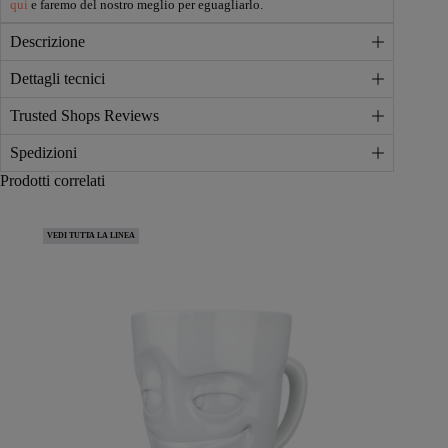
qui
e faremo del nostro meglio per eguagliarlo.
quantità
Descrizione
Dettagli tecnici
Trusted Shops Reviews
Spedizioni
Prodotti correlati
VEDI TUTTA LA LINEA