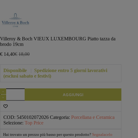
Villeroy & Boch VIEUX LUXEMBOURG Piatto tazza da
brodo 19cm
€
14,40
€
18,00
Il
Il
prezzo
prezzo
originale
attuale
Disponibile
|
Spedizione entro 5 giorni lavorativi
era:
è:
(esclusi sabato e festivi)
€18,00.
€14,40.
Villeroy
AGGIUNGI
&
Boch
VIEUX
LUXEMBOURG
Piatto
COD:
5450102072026
Categoria:
Porcellana e Ceramica
tazza
Selezione:
Top Price
da
brodo
Hai trovato un prezzo più basso per questo prodotto?
Segnalacelo
19cm