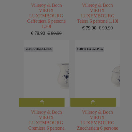
Villeroy & Boch
Villeroy & Boch
VIEUX
VIEUX
LUXEMBOURG
LUXEMBOURG
Caffettiera 6 persone
Teiera 6 persone 1,10l
1,30l
€
79,90
€
99,90
Il
Il
€
79,90
€
99,90
Il
Il
prezzo
prezzo
prezzo
prezzo
originale
attuale
originale
attuale
era:
è:
VEDI TUTTA LA LINEA
VEDI TUTTA LA LINEA
era:
è:
€99,90.
€79,90.
€99,90.
€79,90.
Villeroy & Boch
Villeroy & Boch
VIEUX
VIEUX
LUXEMBOURG
LUXEMBOURG
Cremiera 6 persone
Zuccheriera 6 persone