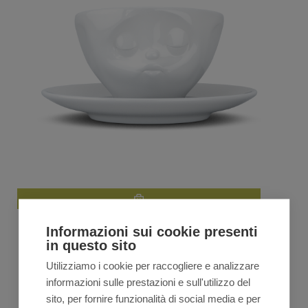
Tassen KISSING tazza 200ml con piatto
Informazioni sui cookie presenti
in questo sito
€
18,60
€
19,99
Il
Il
Utilizziamo i cookie per raccogliere e analizzare
prezzo
prezzo
originale
attuale
informazioni sulle prestazioni e sull'utilizzo del
VEDI TUTTA LA LINEA
era:
è:
sito, per fornire funzionalità di social media e per
€19,99.
€18,60.