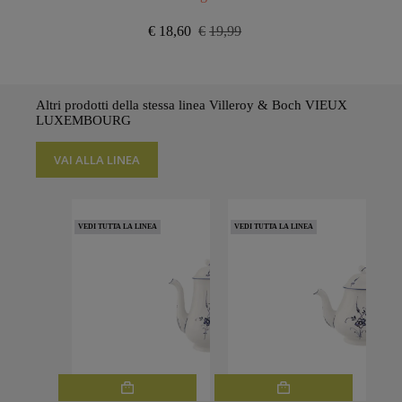
€
18,60
€
19,99
Il
Il
prezzo
prezzo
originale
attuale
era:
è:
€19,99.
€18,60.
Altri prodotti della stessa linea Villeroy & Boch VIEUX
LUXEMBOURG
VAI ALLA LINEA
VEDI TUTTA LA LINEA
VEDI TUTTA LA LINEA