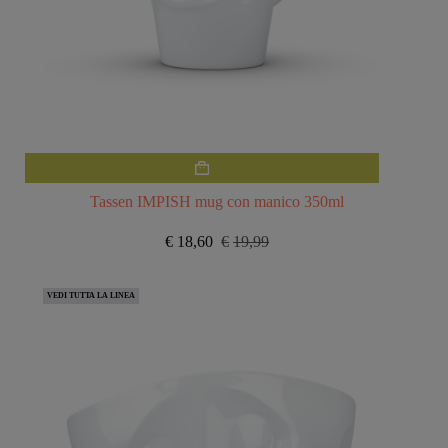
Tassen IMPISH mug con manico 350ml
€
18,60
€
19,99
Il
Il
prezzo
prezzo
originale
attuale
VEDI TUTTA LA LINEA
era:
è:
€19,99.
€18,60.