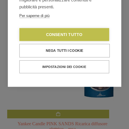
originale
attuale
VEDI TUTTA LA LINEA
era:
è:
pubblicità presenti.
€36,90.
€33,20.
Per saperne di più
CONSENTI TUTTO
NEGA TUTTI I COOKIE
IMPOSTAZIONI DEI COOKIE
Yankee Candle PINK SANDS Ricarica diffusore
elettrico – rosa