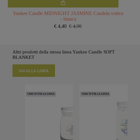
Yankee Candle MIDNIGHT JASMINE Candela votiva
– bianca
€
4,40
€
4,90
Il
Il
prezzo
prezzo
originale
attuale
era:
è:
€4,90.
€4,40.
Altri prodotti della stessa linea Yankee Candle SOFT
BLANKET
VAI ALLA LINEA
VEDI TUTTA LA LINEA
VEDI TUTTA LA LINEA