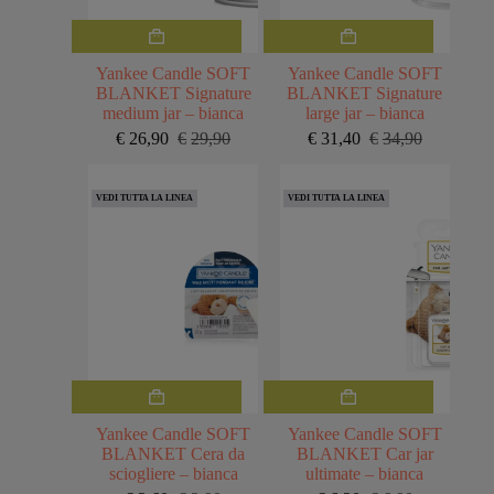
Yankee Candle SOFT
Yankee Candle SOFT
BLANKET Signature
BLANKET Signature
medium jar – bianca
large jar – bianca
€
26,90
€
29,90
€
31,40
€
34,90
Il
Il
Il
Il
prezzo
prezzo
prezzo
prezzo
originale
attuale
originale
attuale
VEDI TUTTA LA LINEA
VEDI TUTTA LA LINEA
era:
è:
era:
è:
€29,90.
€26,90.
€34,90.
€31,40.
Yankee Candle SOFT
Yankee Candle SOFT
BLANKET Cera da
BLANKET Car jar
sciogliere – bianca
ultimate – bianca