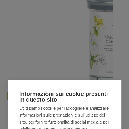
Informazioni sui cookie presenti
in questo sito
Yankee Candle MIDNIGHT JASMINE Signature large
Utilizziamo i cookie per raccogliere e analizzare
tumbler – bianca
informazioni sulle prestazioni e sull'utilizzo del
€
33,20
€
36,90
Il
Il
sito, per fornire funzionalità di social media e per
prezzo
prezzo
migliorare e personalizzare contenuti e