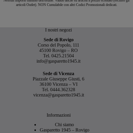
Nessun importo minimo dell'ordine. Valido anche su articoli a prezzo scontato (escluso gli
articoli Outlet). NON Cumulabile con altri Codici Promozionali dedicati.
I nostri negozi
Sede di Rovigo
Corso del Popolo, 111
45100 Rovigo – RO
Tel.
0425.21504
info@gasparetto1945.it
Sede di Vicenza
Piazzale Giuseppe Giusti, 6
36100 Vicenza – VI
Tel.
0444.362328
vicenza@gasparetto1945.it
Informazioni
Chi siamo
Gasparetto 1945 – Rovigo