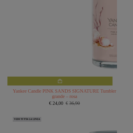
Yankee Candle PINK SANDS SIGNATURE Tumbler
grande – rosa
€
24,00
€
36,90
Il
Il
prezzo
prezzo
originale
attuale
VEDI TUTTA LA LINEA
era:
è:
€36,90.
€24,00.