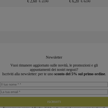
€
2,60
€
2,90
€
6,20
€
6,90
Il
Il
Il
Il
prezzo
prezzo
prezzo
prezzo
originale
attuale
originale
attuale
era:
è:
era:
è:
€2,90.
€2,60.
€6,90.
€6,20.
Newsletter
Vuoi rimanere aggiornato sulle novità, le promozioni e gli
appuntamenti dei nostri negozi?
Iscriviti alla newsletter: per te uno
sconto del 5% sul primo ordine
.
ISCRIVITI