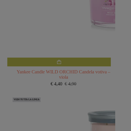
Yankee Candle WILD ORCHID Candela votiva –
viola
€
4,40
€
4,90
Il
Il
prezzo
prezzo
originale
attuale
VEDI TUTTA LA LINEA
era:
è:
€4,90.
€4,40.