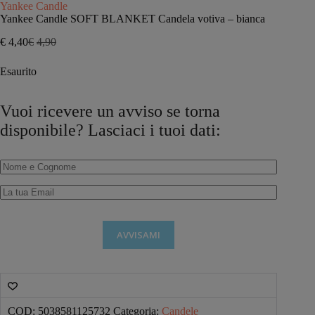
Yankee Candle
Yankee Candle SOFT BLANKET Candela votiva – bianca
€
4,40
€
4,90
Il
Il
prezzo
prezzo
Esaurito
originale
attuale
era:
è:
€4,90.
€4,40.
Vuoi ricevere un avviso se torna
disponibile? Lasciaci i tuoi dati:
AVVISAMI
COD:
5038581125732
Categoria:
Candele