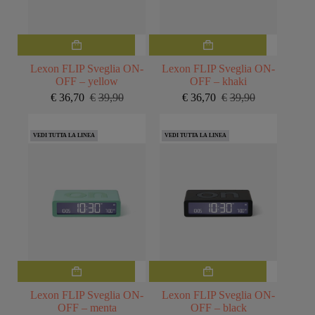
Lexon FLIP Sveglia ON-
Lexon FLIP Sveglia ON-
OFF – yellow
OFF – khaki
€
36,70
€
39,90
€
36,70
€
39,90
Il
Il
Il
Il
prezzo
prezzo
prezzo
prezzo
originale
attuale
originale
attuale
VEDI TUTTA LA LINEA
VEDI TUTTA LA LINEA
era:
è:
era:
è:
€39,90.
€36,70.
€39,90.
€36,70.
Lexon FLIP Sveglia ON-
Lexon FLIP Sveglia ON-
OFF – menta
OFF – black