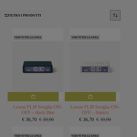
FILTRA I PRODOTTI
VEDI TUTTA LA LINEA
VEDI TUTTA LA LINEA
Lexon FLIP Sveglia ON-
Lexon FLIP Sveglia ON-
OFF – duck blue
OFF – bianco
€
36,70
€
39,90
€
36,70
€
39,90
Il
Il
Il
Il
prezzo
prezzo
prezzo
prezzo
originale
attuale
originale
attuale
VEDI TUTTA LA LINEA
VEDI TUTTA LA LINEA