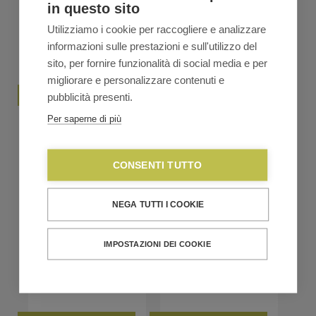
in questo sito
Utilizziamo i cookie per raccogliere e analizzare
informazioni sulle prestazioni e sull'utilizzo del
sito, per fornire funzionalità di social media e per
migliorare e personalizzare contenuti e
pubblicità presenti.
Lexon FLIP Sveglia ON-
Lexon FLIP Sveglia ON-
Per saperne di più
OFF – red
OFF – verde
€
36,70
€
39,90
€
36,70
€
39,90
Il
Il
Il
Il
CONSENTI TUTTO
prezzo
prezzo
prezzo
prezzo
originale
attuale
originale
attuale
VEDI TUTTA LA LINEA
VEDI TUTTA LA LINEA
era:
è:
era:
è:
€39,90.
€36,70.
€39,90.
€36,70.
NEGA TUTTI I COOKIE
IMPOSTAZIONI DEI COOKIE