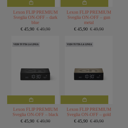
Lexon FLIP PREMIUM
Lexon FLIP PREMIUM
Sveglia ON-OFF – dark
Sveglia ON-OFF – gun
blue
metal
€
45,90
€
49,90
€
45,90
€
49,90
Il
Il
Il
Il
prezzo
prezzo
prezzo
prezzo
originale
attuale
originale
attuale
VEDI TUTTA LA LINEA
VEDI TUTTA LA LINEA
era:
è:
era:
è:
€49,90.
€45,90.
€49,90.
€45,90.
Lexon FLIP PREMIUM
Lexon FLIP PREMIUM
Sveglia ON-OFF – black
Sveglia ON-OFF – gold
€
45,90
€
49,90
€
45,90
€
49,90
Il
Il
Il
Il