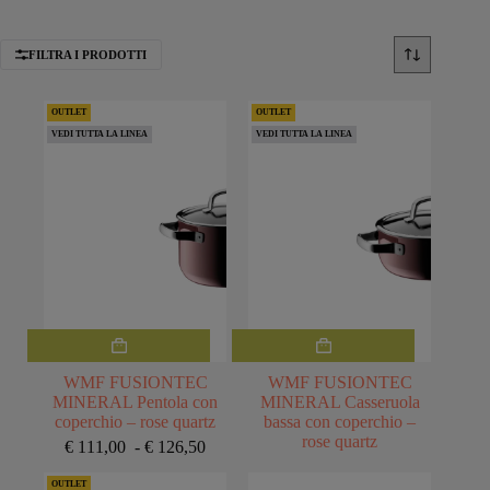
FILTRA I PRODOTTI
OUTLET
OUTLET
VEDI TUTTA LA LINEA
VEDI TUTTA LA LINEA
Questo
prodotto
ha
WMF FUSIONTEC
WMF FUSIONTEC
più
MINERAL Pentola con
MINERAL Casseruola
varianti.
coperchio – rose quartz
bassa con coperchio –
Le
rose quartz
Fascia
€
111,00
-
€
126,50
opzioni
di
possono
prezzo:
OUTLET