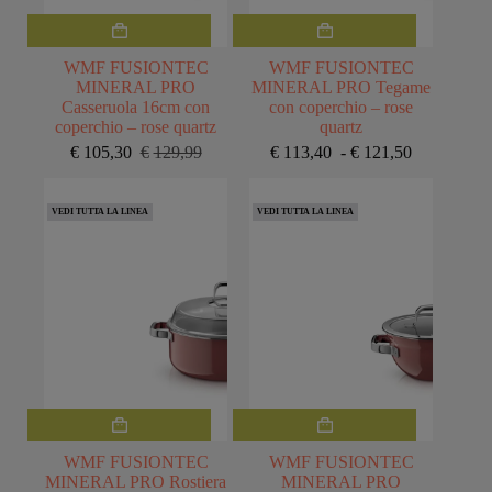
Questo
prodotto
ha
WMF FUSIONTEC
WMF FUSIONTEC
più
MINERAL PRO
MINERAL PRO Tegame
varianti.
Casseruola 16cm con
con coperchio – rose
Le
coperchio – rose quartz
quartz
opzioni
Fascia
€
105,30
€
129,99
€
113,40
-
€
121,50
Il
Il
possono
di
prezzo
prezzo
essere
prezzo:
originale
attuale
scelte
da
VEDI TUTTA LA LINEA
VEDI TUTTA LA LINEA
era:
è:
nella
€113,40
€129,99.
€105,30.
pagina
a
del
€121,50
prodotto
Questo
prodotto
ha
WMF FUSIONTEC
WMF FUSIONTEC
più
MINERAL PRO Rostiera
MINERAL PRO