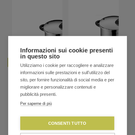
originale
attuale
€159,99.
€131,20.
era:
è:
€499,00.
€404,20.
Informazioni sui cookie presenti
in questo sito
Utilizziamo i cookie per raccogliere e analizzare
informazioni sulle prestazioni e sull'utilizzo del
WMF Pentola a pressione
WMF Pentola a pressione
4,5L ø22cm
6,6L ø22cm
sito, per fornire funzionalità di social media e per
€
159,00
€
179,99
€
176,00
€
199,99
migliorare e personalizzare contenuti e
Il
Il
Il
Il
prezzo
prezzo
prezzo
prezzo
pubblicità presenti.
ACQUISTAORA
originale
attuale
originale
attuale
VEDI TUTTA LA LINEA
era:
è:
era:
è:
Per saperne di più
€179,99.
€159,00.
€199,99.
€176,00.
CONSENTI TUTTO