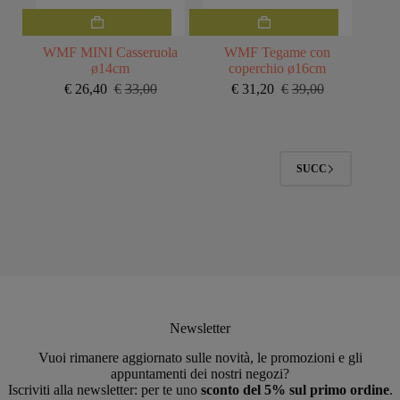
WMF MINI Casseruola
WMF Tegame con
ø14cm
coperchio ø16cm
€
26,40
€
33,00
€
31,20
€
39,00
Il
Il
Il
Il
prezzo
prezzo
prezzo
prezzo
originale
attuale
originale
attuale
era:
è:
era:
è:
€33,00.
€26,40.
€39,00.
€31,20.
SUCC
Newsletter
Vuoi rimanere aggiornato sulle novità, le promozioni e gli
appuntamenti dei nostri negozi?
Iscriviti alla newsletter: per te uno
sconto del 5% sul primo ordine
.