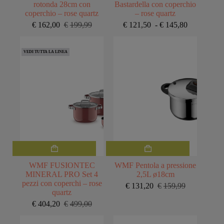
varianti.
rotonda 28cm con
Bastardella con coperchio
Le
coperchio – rose quartz
– rose quartz
opzioni
Fascia
€
162,00
€
199,99
€
121,50
-
€
145,80
Il
Il
possono
di
prezzo
prezzo
essere
prezzo:
originale
attuale
scelte
da
VEDI TUTTA LA LINEA
era:
è:
nella
€121,50
€199,99.
€162,00.
pagina
a
del
€145,80
prodotto
WMF FUSIONTEC
WMF Pentola a pressione
MINERAL PRO Set 4
2,5L ø18cm
pezzi con coperchi – rose
€
131,20
€
159,99
Il
Il
quartz
prezzo
prezzo
€
404,20
€
499,00
Il
Il
originale
attuale
prezzo
prezzo
era:
è: