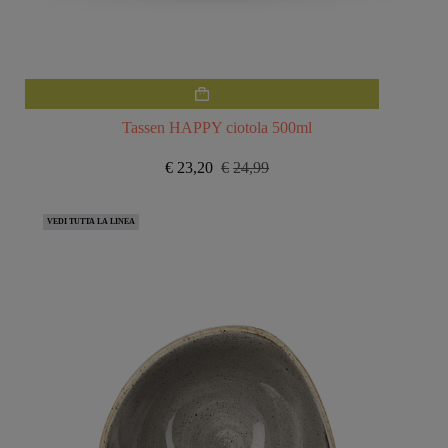
Tassen HAPPY ciotola 500ml
€
23,20
€
24,99
Il
Il
prezzo
prezzo
originale
attuale
VEDI TUTTA LA LINEA
era:
è:
€24,99.
€23,20.