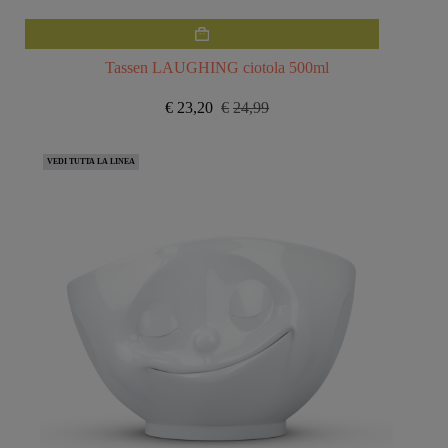
Tassen LAUGHING ciotola 500ml
€
23,20
€
24,99
Il
Il
prezzo
prezzo
originale
attuale
VEDI TUTTA LA LINEA
era:
è:
€24,99.
€23,20.