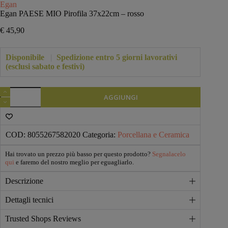
Egan
Egan PAESE MIO Pirofila 37x22cm – rosso
€
45,90
Disponibile
|
Spedizione entro 5 giorni lavorativi
(esclusi sabato e festivi)
Egan
AGGIUNGI
PAESE
MIO
Pirofila
37x22cm
-
COD:
8055267582020
Categoria:
Porcellana e Ceramica
rosso
quantità
Hai trovato un prezzo più basso per questo prodotto?
Segnalacelo
qui
e faremo del nostro meglio per eguagliarlo.
Descrizione
Dettagli tecnici
Trusted Shops Reviews