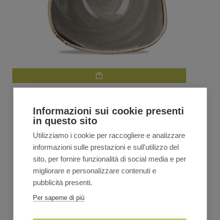
Churchill STONECAST Coppetta triangolare 15,3cm –
grey
Informazioni sui cookie presenti
€
20,00
€
23,50
Il
Il
in questo sito
prezzo
prezzo
originale
attuale
Utilizziamo i cookie per raccogliere e analizzare
VEDI TUTTA LA LINEA
era:
è:
informazioni sulle prestazioni e sull'utilizzo del
€23,50.
€20,00.
sito, per fornire funzionalità di social media e per
migliorare e personalizzare contenuti e
pubblicità presenti.
Per saperne di più