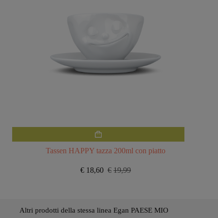
Tassen HAPPY tazza 200ml con piatto
€
18,60
€
19,99
Il
Il
prezzo
prezzo
originale
attuale
era:
è:
€19,99.
€18,60.
Altri prodotti della stessa linea Egan PAESE MIO