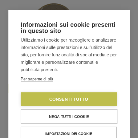
Informazioni sui cookie presenti
in questo sito
Utilizziamo i cookie per raccogliere e analizzare
informazioni sulle prestazioni e sull'utilizzo del
sito, per fornire funzionalità di social media e per
migliorare e personalizzare contenuti e
pubblicità presenti.
Per saperne di più
Churchill STONECAST Deep Skillet 57cl – grey
CONSENTI TUTTO
€
31,60
€
37,20
Il
Il
NEGA TUTTI I COOKIE
prezzo
prezzo
originale
attuale
VEDI TUTTA LA LINEA
era:
è:
IMPOSTAZIONI DEI COOKIE
€37,20.
€31,60.