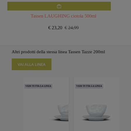
Tassen LAUGHING ciotola 500ml
€
23,20
€
24,99
Il
Il
prezzo
prezzo
originale
attuale
era:
è:
€24,99.
€23,20.
Altri prodotti della stessa linea Tassen Tazze 200ml
VAI ALLA LINEA
VEDI TUTTA LA LINEA
VEDI TUTTA LA LINEA