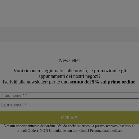
originale
attuale
originale
attuale
era:
è:
era:
è:
€19,99.
€18,60.
€19,99.
€18,60.
Newsletter
Vuoi rimanere aggiornato sulle novità, le promozioni e gli
appuntamenti dei nostri negozi?
Iscriviti alla newsletter: per te uno
sconto del 5% sul primo ordine
.
ISCRIVITI
Nessun importo minimo dell'ordine. Valido anche su articoli a prezzo scontato (escluso gli
articoli Outlet). NON Cumulabile con altri Codici Promozionali dedicati.