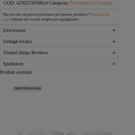
piatto
COD:
4250255859014
Categoria:
Porcellana e Ceramica
quantità
Hai trovato un prezzo più basso per questo prodotto?
Segnalacelo
qui
e faremo del nostro meglio per eguagliarlo.
Descrizione
Dettagli tecnici
Trusted Shops Reviews
Spedizioni
Prodotti correlati
VEDI TUTTA LA LINEA