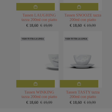
Tassen LAUGHING
Tassen SNOOZE tazza
tazza 200ml con piatto
200ml con piatto
€
18,60
€
19,99
€
18,60
€
19,99
Il
Il
Il
Il
prezzo
prezzo
prezzo
prezzo
originale
attuale
originale
attuale
VEDI TUTTA LA LINEA
VEDI TUTTA LA LINEA
era:
è:
era:
è:
€19,99.
€18,60.
€19,99.
€18,60.
Tassen WINKING
Tassen TASTY tazza
tazza 200ml con piatto
200ml con piatto
€
18,60
€
19,99
€
18,60
€
19,99
Il
Il
Il
Il
prezzo
prezzo
prezzo
prezzo