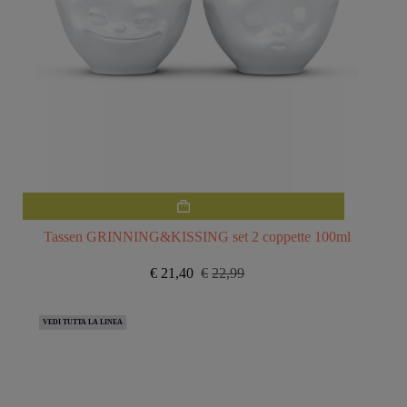
Tassen GRINNING&KISSING set 2 coppette 100ml
€
21,40
€
22,99
Il
Il
prezzo
prezzo
originale
attuale
VEDI TUTTA LA LINEA
era:
è:
€22,99.
€21,40.