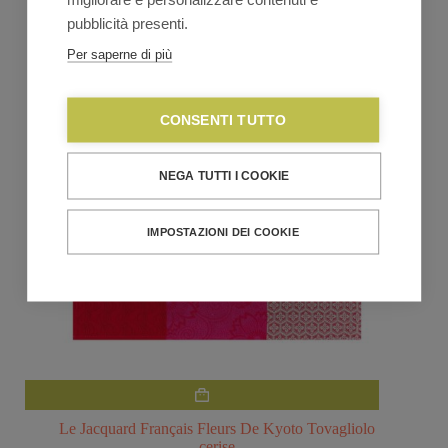
originale
attuale
era:
è:
pubblicità presenti.
€18,00.
€14,40.
Per saperne di più
CONSENTI TUTTO
NEGA TUTTI I COOKIE
IMPOSTAZIONI DEI COOKIE
Le Jacquard Français Fleurs De Kyoto Tovagliolo
cerise