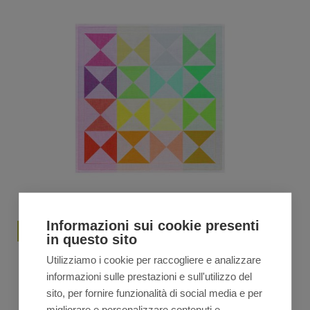
Informazioni sui cookie presenti
in questo sito
Le Jacquard Français Origami Tovagliolo multico
Utilizziamo i cookie per raccogliere e analizzare
informazioni sulle prestazioni e sull'utilizzo del
€
14,40
€
18,00
Il
Il
sito, per fornire funzionalità di social media e per
prezzo
prezzo
migliorare e personalizzare contenuti e