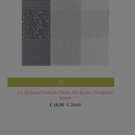
Le Jacquard Français Fleurs De Kyoto Tovagliolo
brume
€
16,00
€
20,00
Il
Il
prezzo
prezzo
originale
attuale
era:
è:
€20,00.
€16,00.