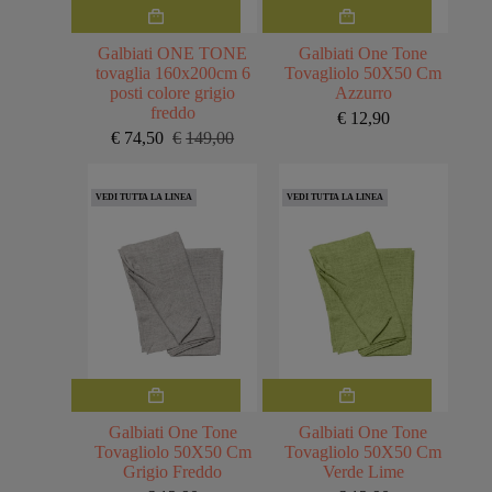
Galbiati ONE TONE
Galbiati One Tone
tovaglia 160x200cm 6
Tovagliolo 50X50 Cm
posti colore grigio
Azzurro
freddo
€
12,90
€
74,50
€
149,00
Il
Il
prezzo
prezzo
originale
attuale
VEDI TUTTA LA LINEA
VEDI TUTTA LA LINEA
era:
è:
€149,00.
€74,50.
Galbiati One Tone
Galbiati One Tone
Tovagliolo 50X50 Cm
Tovagliolo 50X50 Cm
Grigio Freddo
Verde Lime