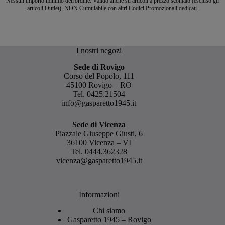
Nessun importo minimo dell'ordine. Valido anche su articoli a prezzo scontato (escluso gli
articoli Outlet). NON Cumulabile con altri Codici Promozionali dedicati.
I nostri negozi
Sede di Rovigo
Corso del Popolo, 111
45100 Rovigo – RO
Tel.
0425.21504
info@gasparetto1945.it
Sede di Vicenza
Piazzale Giuseppe Giusti, 6
36100 Vicenza – VI
Tel.
0444.362328
vicenza@gasparetto1945.it
Informazioni
Chi siamo
Gasparetto 1945 – Rovigo