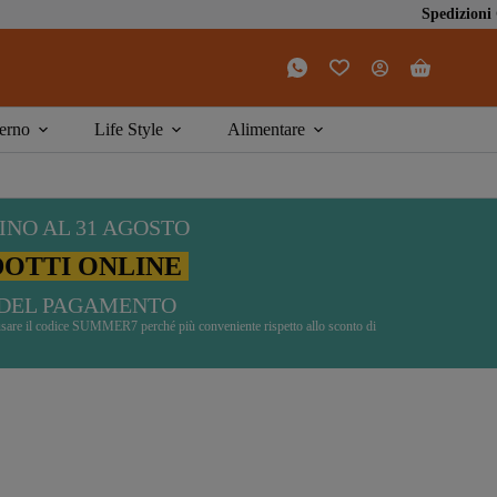
Spedizioni GRATIS da € 4
Carrello
erno
Life Style
Alimentare
INO AL 31 AGOSTO
DOTTI ONLINE
DEL PAGAMENTO
di usare il codice SUMMER7 perché più conveniente rispetto allo sconto di