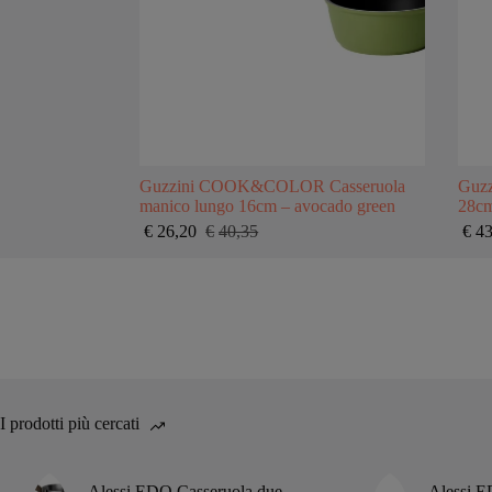
Guzzini COOK&COLOR Casseruola
Guz
manico lungo 16cm – avocado green
28cm
€
26,20
€
40,35
€
43
Il
Il
prezzo
prezzo
originale
attuale
era:
è:
€40,35.
€26,20.
I prodotti più cercati
Alessi EDO Casseruola due
Alessi E