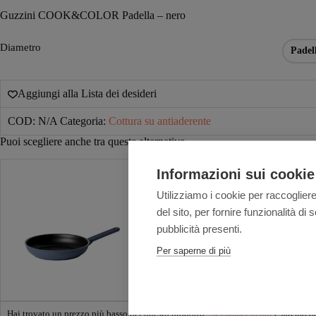
Guzzini COOK&COLOR Padella – nero
Diametro
Padel
Aggiungi alla Lista dei desideri
COD:
N/A
Categoria:
Cottura su antiaderente
Puoi scegliere anche tra queste alternative
Informazioni sui cookie
Utilizziamo i cookie per raccogliere
del sito, per fornire funzionalità d
pubblicità presenti.
Per saperne di più
Hai trovato un prezzo più basso per questo prodotto?
Segnalacelo qui
e faremo de