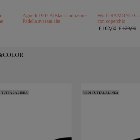
a
Agnelli 1907 AlBlack induzione
Woll DIAMOND Cas
ne
Padella svasata alta
con coperchio
€
102,60
€
129,90
Il
Il
prezzo
prezzo
originale
attuale
era:
è:
€129,90.
€102,60.
OOK&COLOR
 TUTTA LA LINEA
VEDI TUTTA LA LINEA