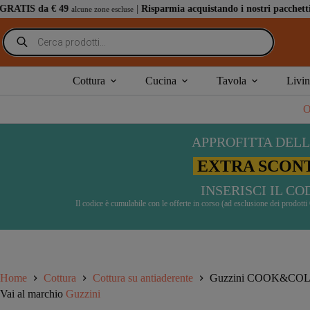
Salta
9
|
Risparmia acquistando i nostri pacchetti speciali
: abbina
alcune zone escluse
al
contenuto
Ricerca
prodotti
Guzzini
SCEGLI
Guzzini COOK&COLOR Padella – nero
COOK&COLOR
Cottura
Cucina
Tavola
Livi
Padella
-
O
nero
quantità
APPROFITTA DELL
EXTRA SCONT
INSERISCI IL C
Il codice è cumulabile con le offerte in corso (ad esclusione dei prodot
Home
Cottura
Cottura su antiaderente
Guzzini COOK&COLOR
Vai al marchio
Guzzini