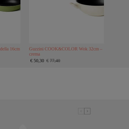
ella 16cm
Guzzini COOK&COLOR Wok 32cm –
crema
€
50,30
€
77,40
Il
Il
prezzo
prezzo
originale
attuale
era:
è:
€77,40.
€50,30.