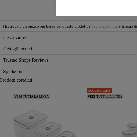
Hai trovato un prezzo più basso per questo prodotto?
Segnalacelo qui
e faremo de
Descrizione
Dettagli tecnici
Trusted Shops Reviews
Spedizioni
Prodotti correlati
ACQUISTAORA
VEDI TUTTA LA LINEA
VEDI TUTTA LA LINEA