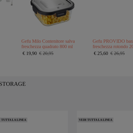
Gefu Milo Contenitore salva
Gefu PROVIDO barat
freschezza quadrato 800 ml
freschezza rotondo 
€
19,90
€
20,95
€
25,60
€
26,95
Il
Il
Il
Il
prezzo
prezzo
prezzo
prezzo
originale
attuale
originale
attuale
era:
è:
era:
è:
€20,95.
€19,90.
€26,95.
€25,60.
OOD STORAGE
 TUTTA LA LINEA
VEDI TUTTA LA LINEA