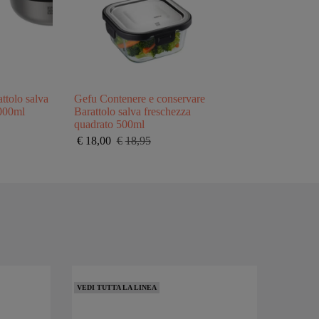
tolo salva
Gefu Contenere e conservare
2000ml
Barattolo salva freschezza
quadrato 500ml
€
18,00
€
18,95
Il
Il
prezzo
prezzo
originale
attuale
era:
è:
€18,95.
€18,00.
VEDI TUTTA LA LINEA