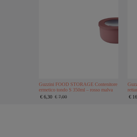
Guzzini FOOD STORAGE Contenitore
Guz
ermetico tondo S 350ml – rosso malva
rett
€
6,30
€
7,00
€
16
Il
Il
prezzo
prezzo
originale
attuale
era:
è:
€7,00.
€6,30.