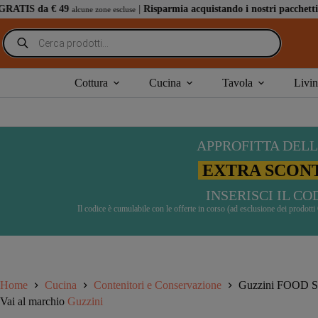
Salta
9
|
Risparmia acquistando i nostri pacchetti speciali
: abbina
alcune zone escluse
al
contenuto
Ricerca
prodotti
Guzzini FOOD STORAGE Contenitore ermetico tondo S 350m
€
6,30
€
7,00
Il
Il
Cottura
Cucina
Tavola
Livi
Disponibile
|
Spedizione entro 5 giorni lavorativi (esclusi s
prezzo
prezzo
originale
attuale
era:
è:
€7,00.
€6,30.
APPROFITTA DELL
EXTRA SCONT
INSERISCI IL C
Il codice è cumulabile con le offerte in corso (ad esclusione dei prodot
Home
Cucina
Contenitori e Conservazione
Guzzini FOOD ST
Vai al marchio
Guzzini