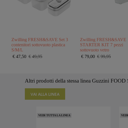
Zwilling FRESH&SAVE Set 3
Zwilling FRESH&SAVE
contenitori sottovuoto plastica
STARTER KIT 7 pezzi
S/M/L
sottovuoto vetro
€
47,50
€
49,95
€
79,00
€
99,95
Il
Il
Il
Il
prezzo
prezzo
prezzo
prezzo
originale
attuale
originale
attuale
era:
è:
era:
è:
€49,95.
€47,50.
€99,95.
€79,00.
Altri prodotti della stessa linea Guzzini F
VAI ALLA LINEA
VEDI TUTTA LA LINEA
VEDI