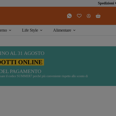
Spedizioni GRATIS da € 4
Carrello
erno
Life Style
Alimentare
INO AL 31 AGOSTO
DOTTI ONLINE
DEL PAGAMENTO
di usare il codice SUMMER7 perché più conveniente rispetto allo sconto di