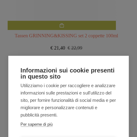
Tassen GRINNING&KISSING set 2 coppette 100ml
€
21,40
€
22,99
Il
Il
prezzo
prezzo
originale
attuale
VEDI TUTTA LA LINEA
era:
è:
Informazioni sui cookie presenti
€22,99.
€21,40.
in questo sito
Utilizziamo i cookie per raccogliere e analizzare
informazioni sulle prestazioni e sull'utilizzo del
sito, per fornire funzionalità di social media e per
migliorare e personalizzare contenuti e
pubblicità presenti.
Per saperne di più