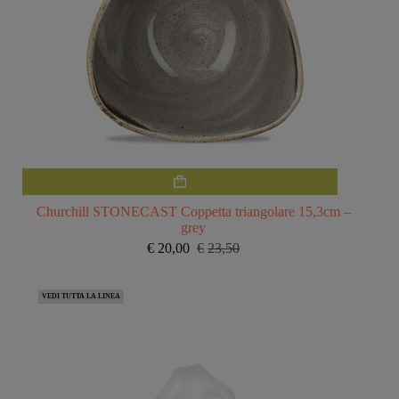
Churchill STONECAST Coppetta triangolare 15,3cm –
grey
€
20,00
€
23,50
Il
Il
prezzo
prezzo
originale
attuale
VEDI TUTTA LA LINEA
era:
è:
€23,50.
€20,00.