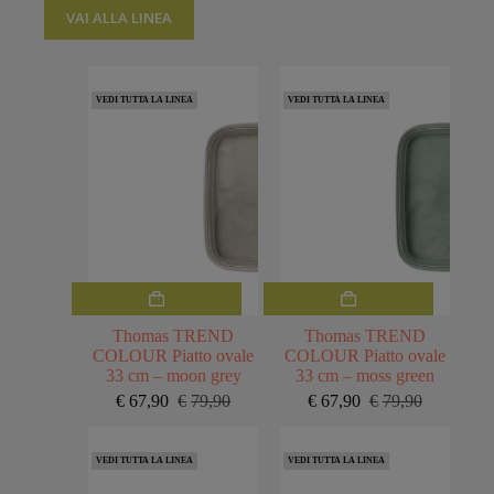
VAI ALLA LINEA
VEDI TUTTA LA LINEA
VEDI TUTTA LA LINEA
Thomas TREND
Thomas TREND
COLOUR Piatto ovale
COLOUR Piatto ovale
33 cm – moon grey
33 cm – moss green
€
67,90
€
79,90
€
67,90
€
79,90
Il
Il
Il
Il
prezzo
prezzo
prezzo
prezzo
originale
attuale
originale
attuale
VEDI TUTTA LA LINEA
VEDI TUTTA LA LINEA
era:
è:
era:
è:
€79,90.
€67,90.
€79,90.
€67,90.