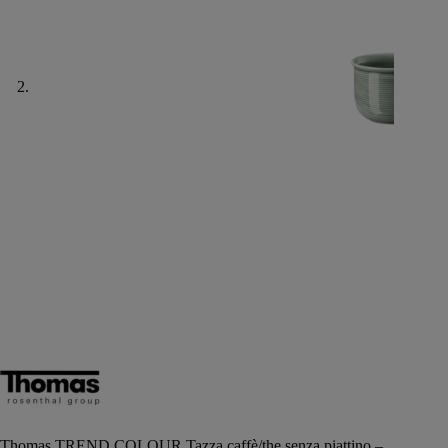
Thomas TREND COLOUR Tazza caffè/the senza piattino –