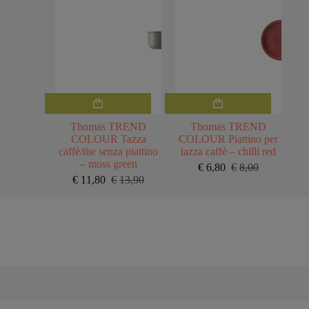
Thomas TREND
Thomas TREND
COLOUR Tazza
COLOUR Piattino per
caffè/the senza piattino
tazza caffè – chilli red
– moss green
€
6,80
€
8,00
Il
Il
€
11,80
€
13,90
Il
Il
prezzo
prezzo
prezzo
prezzo
originale
attuale
originale
attuale
era:
è:
era:
è:
€8,00.
€6,80.
€13,90.
€11,80.