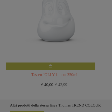
Tassen JOLLY lattiera 350ml
€
40,00
€
42,99
Il
Il
prezzo
prezzo
originale
attuale
era:
è:
€42,99.
€40,00.
Altri prodotti della stessa linea Thomas TREND COLOUR