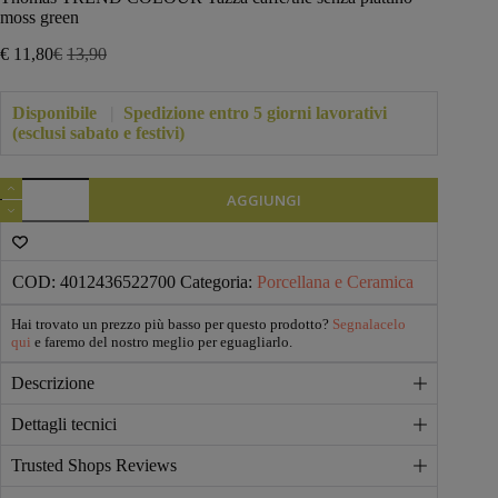
moss green
€
11,80
€
13,90
Il
Il
prezzo
prezzo
originale
attuale
Disponibile
|
Spedizione entro 5 giorni lavorativi
era:
è:
(esclusi sabato e festivi)
€13,90.
€11,80.
Thomas
AGGIUNGI
TREND
COLOUR
Tazza
caffè/the
senza
COD:
4012436522700
Categoria:
Porcellana e Ceramica
piattino
-
Hai trovato un prezzo più basso per questo prodotto?
Segnalacelo
moss
qui
e faremo del nostro meglio per eguagliarlo.
green
quantità
Descrizione
Dettagli tecnici
Trusted Shops Reviews