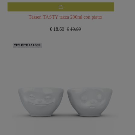
Tassen TASTY tazza 200ml con piatto
€
18,60
€
19,99
Il
Il
prezzo
prezzo
originale
attuale
VEDI TUTTA LA LINEA
era:
è:
€19,99.
€18,60.